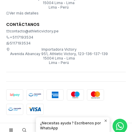
15004 Lima - Lima
Lima - Perú
Ver más detalles
CONTÁCTANOS
contacto@athleticvictory.pe
+5117193534
5117193534
Importadora Victory
Avenida Abancay 951, Athletic Victory, 123-136-137-139
15004 Lima - Lima
Lima - Perú
¿Necesitas ayuda ? Escríbenos por
2026 Importadora Victory.
WhatsApp
0
Todos los derechos reservados.
Desarrollado por Jumpseller
.