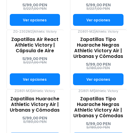
S/99,00 PEN
S/99,00 PEN
S/227,00 PEN
S/227,00 PEN
Ver opciones
Ver opciones
ZG-2302M2
|
Athletic Victory
ZG801-M2
|
Athletic Victory
-56%
-48%
Zapatillas Air React
Zapatillas Tipo
OFF
OFF
Athletic Victory |
Huarache Negras
Cápsula de Aire
Athletic Victory Air |
Urbanas y Cómodas
S/99,00 PEN
S/227,00 PEN
S/99,00 PEN
S/189,00 PEN
Ver opciones
Ver opciones
ZG801-M3
|
Athletic Victory
ZG801-M1
|
Athletic Victory
-48%
-48%
Zapatillas Huarache
Zapatillas Tipo
OFF
OFF
Athletic Victory Air |
Huarache Negras
Urbanas y Cómodas
Athletic Victory Air |
Urbanas y Cómodas
S/99,00 PEN
S/189,00 PEN
S/99,00 PEN
S/189,00 PEN