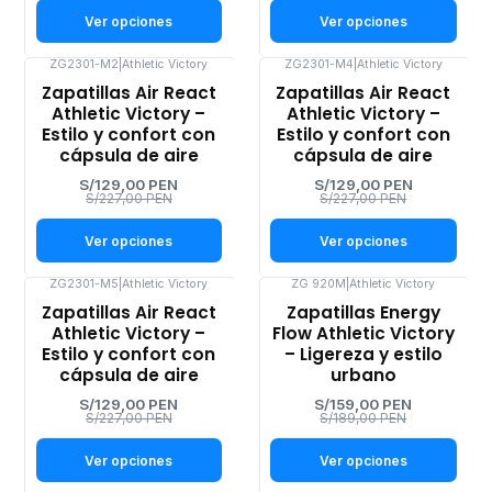
Ver opciones
Ver opciones
ZG2301-M2
|
Athletic Victory
ZG2301-M4
|
Athletic Victory
-43%
-43%
Zapatillas Air React
Zapatillas Air React
OFF
OFF
Athletic Victory –
Athletic Victory –
Estilo y confort con
Estilo y confort con
cápsula de aire
cápsula de aire
S/129,00 PEN
S/129,00 PEN
S/227,00 PEN
S/227,00 PEN
Ver opciones
Ver opciones
ZG2301-M5
|
Athletic Victory
ZG 920M
|
Athletic Victory
-43%
-16%
Zapatillas Air React
Zapatillas Energy
OFF
OFF
Athletic Victory –
Flow Athletic Victory
Estilo y confort con
– Ligereza y estilo
cápsula de aire
urbano
S/129,00 PEN
S/159,00 PEN
S/227,00 PEN
S/189,00 PEN
Ver opciones
Ver opciones