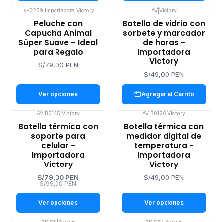
Iv-0259
|
Importadora Victory
AV
|
Victory
Peluche con
Botella de vidrio con
Capucha Animal
sorbete y marcador
Súper Suave – Ideal
de horas -
para Regalo
Importadora
Victory
S/79,00 PEN
S/49,00 PEN
Ver opciones
Agregar al Carrito
AV B0125
|
Victory
AV B0126
|
Victory
-20%
Botella térmica con
Botella térmica con
OFF
soporte para
medidor digital de
celular -
temperatura -
Importadora
Importadora
Victory
Victory
S/79,00 PEN
S/49,00 PEN
S/99,00 PEN
Ver opciones
Ver opciones