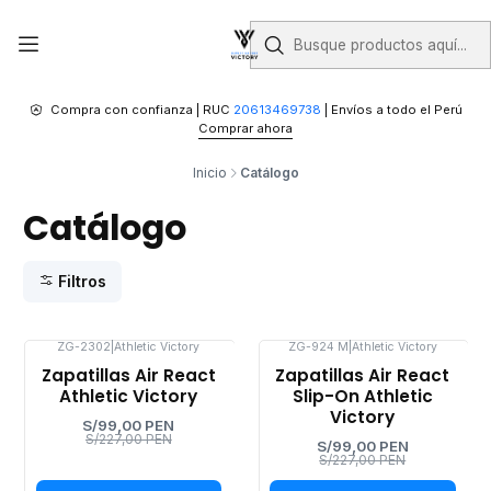
Compra con confianza | RUC
20613469738
| Envíos a todo el Perú
Comprar ahora
Inicio
Catálogo
Catálogo
Filtros
ZG-2302
|
Athletic Victory
ZG-924 M
|
Athletic Victory
-56%
-56%
Zapatillas Air React
Zapatillas Air React
OFF
OFF
Athletic Victory
Slip-On Athletic
Victory
S/99,00 PEN
S/227,00 PEN
S/99,00 PEN
S/227,00 PEN