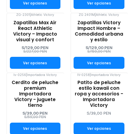
Ver opciones
Ver opciones
ZG-2301
|
Athletic Victory
ZG 2401M
|
Athletic Victory
-43%
-19%
Zapatillas Max Air
Zapatillas Victory
OFF
OFF
React Athletic
Impact Hombre –
Victory – Impacto
Comodidad urbana
visual y confort
y estilo
S/129,00 PEN
S/129,00 PEN
S/227,00 PEN
S/159,00 PEN
Ver opciones
Ver opciones
Iv-0256
|
Importadora Victory
IV-0258
|
Importadora Victory
-34%
Cerdito de peluche
Patito de peluche
OFF
premium
estilo kawaii con
Importadora
ropa y accesorios -
Victory - juguete
Importadora
tierno
Victory
S/39,00 PEN
S/39,00 PEN
S/59,00 PEN
Ver opciones
Ver opciones