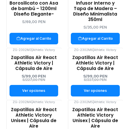
Borosilicato con Asa
Infusor Interno y
de bambú – 1200ml
Tapa de Madera –
Diseño Elegante-
Diseño Minimalista
350ml
S/69,00 PEN
S/35,00 PEN
Agregar al Carrito
Agregar al Carrito
ZG-2302M3
|
Athletic Victory
ZG-2302M6
|
Athletic Victory
-56%
-56%
Zapatillas Air React
Zapatillas Air React
OFF
OFF
Athletic Victory |
Athletic Victory |
Cápsula de Aire
Cápsula de Aire
S/99,00 PEN
S/99,00 PEN
S/227,00 PEN
S/227,00 PEN
Ver opciones
Ver opciones
ZG-2302M4
|
Athletic Victory
ZG-2302M5
|
Athletic Victory
-56%
-56%
Zapatillas Air React
Zapatillas Air React
OFF
OFF
Athletic Victory
Athletic Victory
Unisex | Cápsula de
Unisex | Cápsula de
Aire
Aire