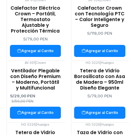
BK 511
|
Crown
BK 554
|
Crown
Calefactor Eléctrico
Calefactor Crown
Crown – Portátil,
con Tecnología PTC
Termostato
– Calor Inteligente y
Ajustable y
Seguro
Protección Térmica
S/119,00 PEN
S/79,00 PEN
Agregar al Carrito
Agregar al Carrito
AV 001
|
Crown
HG 0225
|
Huargos
-51%
Ventilador Plegable
Tetera de Vidrio
OFF
con Diseño Premium
Borosilicato con Asa
– Moderno, Portátil
de Madera – 950ml
y Multifuncional
Diseño Elegante
S/29,00 PEN
S/79,00 PEN
S/59,00 PEN
Agregar al Carrito
Agregar al Carrito
HG 0226
|
Huargos
HG 0226
|
Huargos
Tetera de Vidrio
Taza de Vidrio con