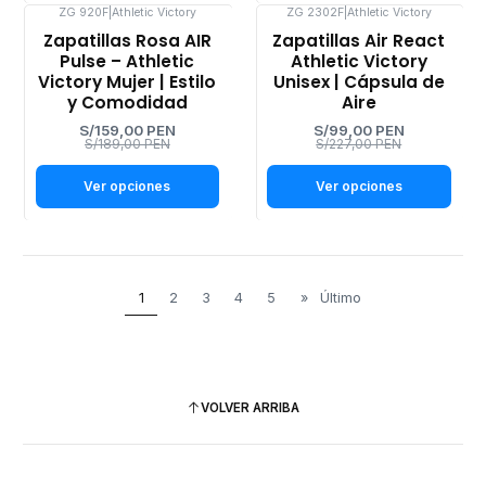
ZG 920F
|
Athletic Victory
ZG 2302F
|
Athletic Victory
-16%
-56%
Zapatillas Rosa AIR
Zapatillas Air React
OFF
OFF
Pulse – Athletic
Athletic Victory
Victory Mujer | Estilo
Unisex | Cápsula de
y Comodidad
Aire
S/159,00 PEN
S/99,00 PEN
S/189,00 PEN
S/227,00 PEN
Ver opciones
Ver opciones
1
2
3
4
5
»
Último
VOLVER ARRIBA