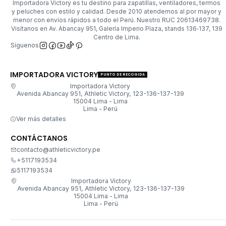
Importadora Victory es tu destino para zapatillas, ventiladores, termos
y peluches con estilo y calidad. Desde 2010 atendemos al por mayor y
menor con envíos rápidos a todo el Perú. Nuestro RUC 20613469738.
Visítanos en Av. Abancay 951, Galería Imperio Plaza, stands 136‑137, 139
Centro de Lima.
Síguenos
IMPORTADORA VICTORY
PUNTO DE RECOGIDA
Importadora Victory
Avenida Abancay 951, Athletic Victory, 123-136-137-139
15004 Lima - Lima
Lima - Perú
Ver más detalles
CONTÁCTANOS
contacto@athleticvictory.pe
+5117193534
5117193534
Importadora Victory
Avenida Abancay 951, Athletic Victory, 123-136-137-139
15004 Lima - Lima
Lima - Perú