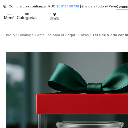
Compra con confianza | RUC
20613469738
| Envíos a todo el Perú
Compra
Menú
Categorías
Inicio
Catálogo
Artículos para el Hogar
Tazas
Taza de Vidrio con I