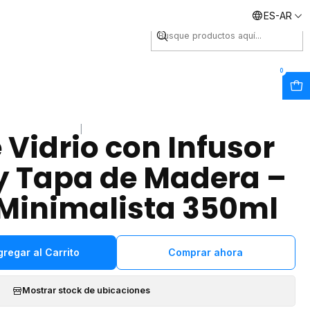
ES-AR
Envíos inmediatos
0
|
 Vidrio con Infusor
 y Tapa de Madera –
Minimalista 350ml
gregar al Carrito
Comprar ahora
Mostrar stock de ubicaciones