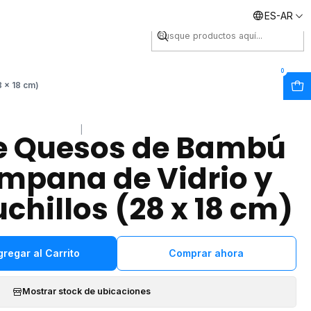
ES-AR
Envíos inmediatos
0
 x 18 cm)
|
e Quesos de Bambú
mpana de Vidrio y
uchillos (28 x 18 cm)
gregar al Carrito
Comprar ahora
Mostrar stock de ubicaciones