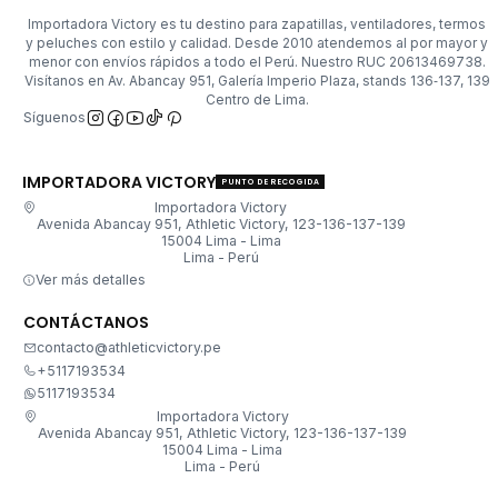
Importadora Victory es tu destino para zapatillas, ventiladores, termos
y peluches con estilo y calidad. Desde 2010 atendemos al por mayor y
menor con envíos rápidos a todo el Perú. Nuestro RUC 20613469738.
Visítanos en Av. Abancay 951, Galería Imperio Plaza, stands 136‑137, 139
Centro de Lima.
Síguenos
IMPORTADORA VICTORY
PUNTO DE RECOGIDA
Importadora Victory
Avenida Abancay 951, Athletic Victory, 123-136-137-139
15004 Lima - Lima
Lima - Perú
Ver más detalles
CONTÁCTANOS
contacto@athleticvictory.pe
+5117193534
5117193534
Importadora Victory
Avenida Abancay 951, Athletic Victory, 123-136-137-139
15004 Lima - Lima
Lima - Perú