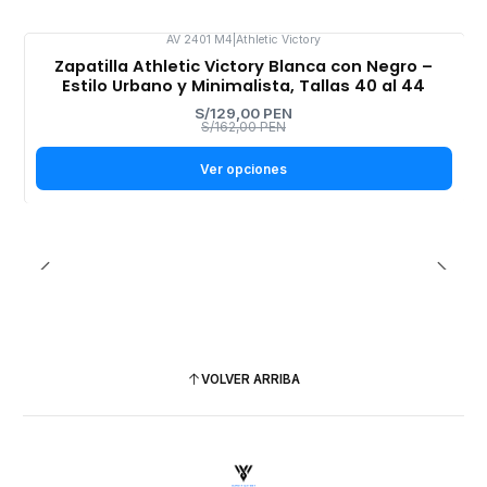
AV 2401 M4
|
Athletic Victory
Zapatilla Athletic Victory Blanca con Negro –
-20%
OFF
Estilo Urbano y Minimalista, Tallas 40 al 44
S/129,00 PEN
S/162,00 PEN
Ver opciones
VOLVER ARRIBA