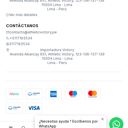
Avenida Abancay 951, Athletic Victory, 123-136-137-139
15004 Lima - Lima
Lima - Perú
Ver más detalles
CONTÁCTANOS
contacto@athleticvictory.pe
+5117193534
5117193534
Importadora Victory
Avenida Abancay 951, Athletic Victory, 123-136-137-139
15004 Lima - Lima
Lima - Perú
¿Necesitas ayuda ? Escríbenos por
2026 Importadora Victory.
WhatsApp
0
Todos los derechos reservados.
Desarrollado por Jumpseller
.