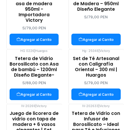
asa de madera
de Madera – 950ml
950ml -
Diseño Elegante
Importadora
S/79,00 PEN
Victory
S/79,00 PEN
Agregar al Carrito
Agregar al Carrito
HG 0226
|
Huargos
Hg- 25046
|
Victory
Tetera de Vidrio
Set de Té Artesanal
Borosilicato con Asa
con Caligrafía
de bambú – 1200ml
Oriental – 300 ml |
Diseño Elegante-
Huargos
S/69,00 PEN
S/79,00 PEN
Agregar al Carrito
Agregar al Carrito
IV-20269
|
Victory
IV-202633
|
Victory
Juego de licorera de
Tetera de Vidrio con
vidrio con tapa de
Infusor de
madera + 6 vasos
Borosilicato – Ideal
elegantes | Set
para Té e Infusiones