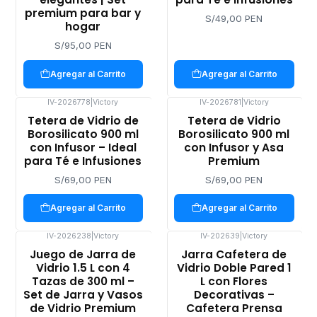
premium para bar y
S/49,00 PEN
hogar
S/95,00 PEN
Agregar al Carrito
Agregar al Carrito
IV-2026778
|
Victory
IV-2026781
|
Victory
Tetera de Vidrio de
Tetera de Vidrio
Borosilicato 900 ml
Borosilicato 900 ml
con Infusor – Ideal
con Infusor y Asa
para Té e Infusiones
Premium
S/69,00 PEN
S/69,00 PEN
Agregar al Carrito
Agregar al Carrito
IV-2026238
|
Victory
IV-202639
|
Victory
Juego de Jarra de
Jarra Cafetera de
Vidrio 1.5 L con 4
Vidrio Doble Pared 1
Tazas de 300 ml –
L con Flores
Set de Jarra y Vasos
Decorativas –
de Vidrio Premium
Cafetera Prensa