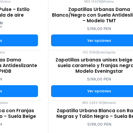
 Victory
MIS 1432N
|
Misterio
Pulse – Estilo
Zapatillas Urbanas Dama
la de aire
Blanco/Negro con Suela Antidesl
– Modelo TMT
EN
N
S/99,00 PEN
es
Ver opciones
erio
HG 3084
|
Eveningstar
nas Dama
Zapatillas urbanas unisex beige
 Antideslizante
suela caramelo y franjas negr
PHDB
Modelo Eveningstar
N
S/99,00 PEN
es
Ver opciones
sterio
MIS 2483-85
|
Misterio
ca con Franjas
Zapatilla Urbana Blanca con R
o – Suela Beige
Negras y Talón Negro – Suela B
N
S/99,00 PEN