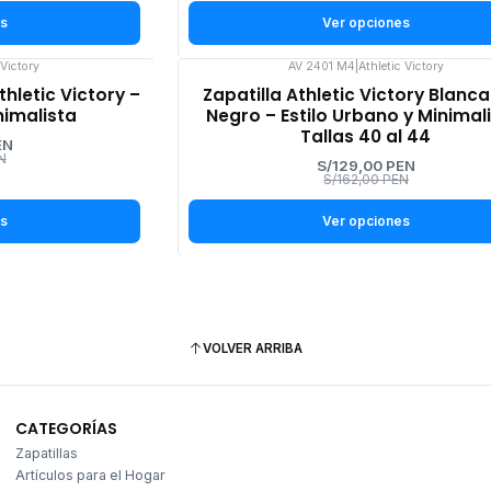
es
Ver opciones
 Victory
AV 2401 M4
|
Athletic Victory
-20%
thletic Victory –
Zapatilla Athletic Victory Blanc
OFF
nimalista
Negro – Estilo Urbano y Minimali
Tallas 40 al 44
EN
N
S/129,00 PEN
S/162,00 PEN
es
Ver opciones
VOLVER ARRIBA
CATEGORÍAS
Zapatillas
Artículos para el Hogar