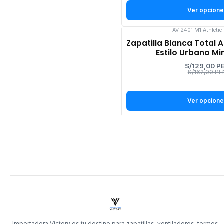
Ver opcion
AV 2401 M1
|
Athletic
-20%
Zapatilla Blanca Total A
OFF
Estilo Urbano Mi
S/129,00 P
S/162,00 PE
Ver opcion
Importadora Victory es tu destino para zapatillas, ventiladores, termos