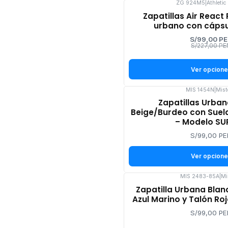
ZG 924M5
|
Athletic
-56%
Zapatillas Air React 
OFF
urbano con cápsu
S/99,00 P
S/227,00 PE
Ver opcion
MIS 1454N
|
Mist
Zapatillas Urba
Beige/Burdeo con Suela
– Modelo SU
S/99,00 PE
Ver opcion
MIS 2483-85A
|
Mi
Zapatilla Urbana Blan
Azul Marino y Talón Roj
S/99,00 PE