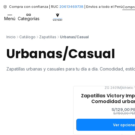
Compra con confianza | RUC
20613469738
| Envíos a todo el Perú
Compra
Menú
Categorías
Inicio
Catálogo
Zapatillas
Urbanas/Casual
Urbanas/Casual
Zapatillas urbanas y casuales para tu día a día. Comodidad, estil
ZG 2401M
|
Athletic
-19%
Zapatillas Victory I
OFF
Comodidad urbana
S/129,00 P
S/159,00 PE
Ver opcion