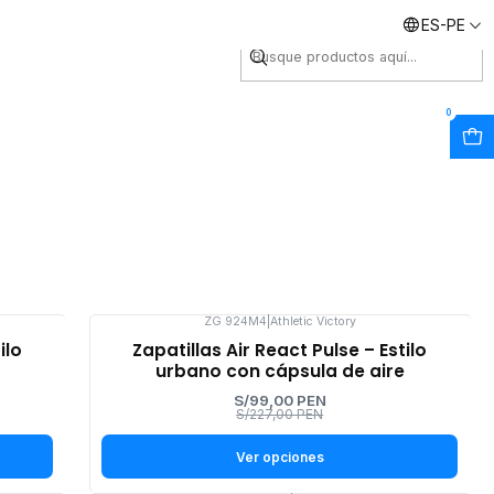
ES-PE
Envíos inmediatos
0
ZG 924M4
|
Athletic Victory
-56%
ilo
Zapatillas Air React Pulse – Estilo
OFF
urbano con cápsula de aire
S/99,00 PEN
S/227,00 PEN
Ver opciones