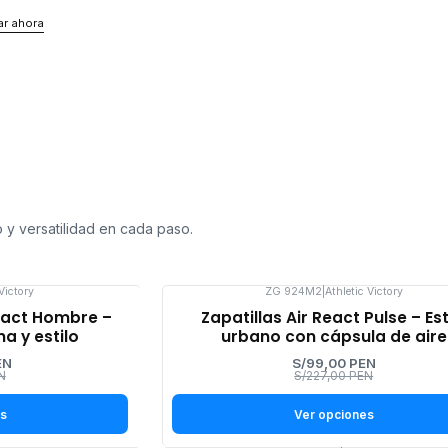
r ahora
o y versatilidad en cada paso.
 Victory
ZG 924M2
|
Athletic Victory
-56%
mpact Hombre –
Zapatillas Air React Pulse – Est
OFF
 y estilo
urbano con cápsula de aire
EN
S/99,00 PEN
N
S/227,00 PEN
es
Ver opciones