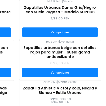
MIS 1454Np
|
Misterio
Zapatillas Urbanas Dama Gris/Negro
izante
con Suela Rugosa – Modelo SUPHDB
S/99,00 PEN
Ver opciones
HG 3084R
|
Eveningstar
 con
Zapatillas urbanas beige con detalles
as –
rojos para mujer – suela goma
antideslizante
S/99,00 PEN
Ver opciones
AV 2401M3
|
Athletic Victory
-20%
ayas
Zapatilla Athletic Victory Roja, Negra y
OFF
eige
Blanca – Estilo Urbano
S/129,00 PEN
S/162,00 PEN