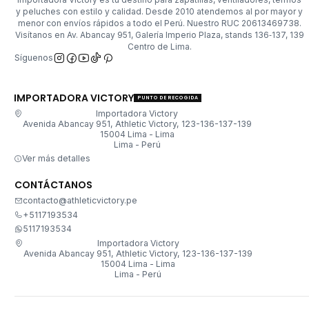
y peluches con estilo y calidad. Desde 2010 atendemos al por mayor y
menor con envíos rápidos a todo el Perú. Nuestro RUC 20613469738.
Visítanos en Av. Abancay 951, Galería Imperio Plaza, stands 136‑137, 139
Centro de Lima.
Síguenos
IMPORTADORA VICTORY
PUNTO DE RECOGIDA
Importadora Victory
Avenida Abancay 951, Athletic Victory, 123-136-137-139
15004 Lima - Lima
Lima - Perú
Ver más detalles
CONTÁCTANOS
contacto@athleticvictory.pe
+5117193534
5117193534
Importadora Victory
Avenida Abancay 951, Athletic Victory, 123-136-137-139
15004 Lima - Lima
Lima - Perú