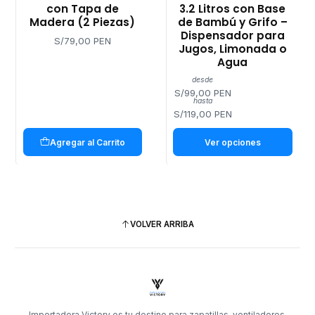
con Tapa de
3.2 Litros con Base
Madera (2 Piezas)
de Bambú y Grifo –
Dispensador para
S/79,00 PEN
Jugos, Limonada o
Agua
desde
S/99,00 PEN
hasta
S/119,00 PEN
Agregar al Carrito
Ver opciones
VOLVER ARRIBA
Importadora Victory es tu destino para zapatillas, ventiladores,