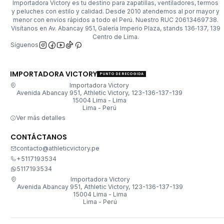
Importadora Victory es tu destino para zapatillas, ventiladores, termos
y peluches con estilo y calidad. Desde 2010 atendemos al por mayor y
menor con envíos rápidos a todo el Perú. Nuestro RUC 20613469738.
Visítanos en Av. Abancay 951, Galería Imperio Plaza, stands 136‑137, 139
Centro de Lima.
Síguenos
IMPORTADORA VICTORY
PUNTO DE RECOGIDA
Importadora Victory
Avenida Abancay 951, Athletic Victory, 123-136-137-139
15004 Lima - Lima
Lima - Perú
Ver más detalles
CONTÁCTANOS
contacto@athleticvictory.pe
+5117193534
5117193534
Importadora Victory
Avenida Abancay 951, Athletic Victory, 123-136-137-139
15004 Lima - Lima
Lima - Perú