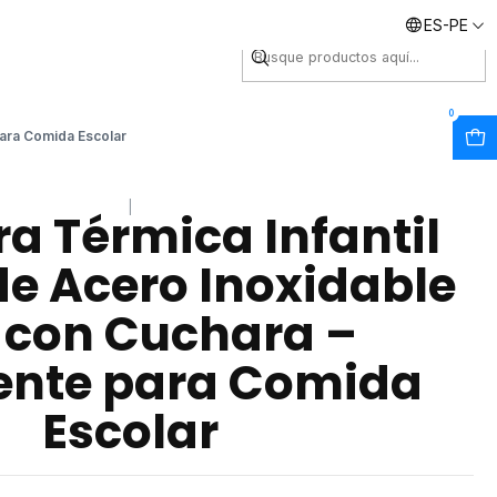
ES-PE
Envíos inmediatos
0
para Comida Escolar
|
a Térmica Infantil
de Acero Inoxidable
 con Cuchara –
ente para Comida
Escolar