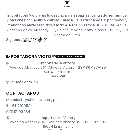
Importadora Victory es tu destino para zapatillas, ventiladores, termos
y peluches con estilo y calidad. Desde 2010 atendemos al por mayor y
menor con envíos rápidos a todo el Perú. Nuestro RUC 20613469738.
Visítanos en Av. Abancay 951, Galería Imperio Plaza, stands 136‑137, 139
Centro de Lima.
Síguenos
IMPORTADORA VICTORY
PUNTO DE RECOGIDA
Importadora Victory
Avenida Abancay 951, Athletic Victory, 123-136-137-139
15004 Lima - Lima
Lima - Perú
Ver más detalles
CONTÁCTANOS
contacto@athleticvictory.pe
+5117193534
5117193534
Importadora Victory
Avenida Abancay 951, Athletic Victory, 123-136-137-139
15004 Lima - Lima