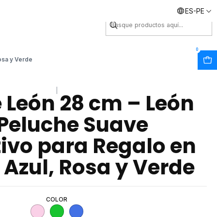
ES-PE
Envíos inmediatos
0
osa y Verde
|
 León 28 cm – León
Peluche Suave
ivo para Regalo en
 Azul, Rosa y Verde
COLOR