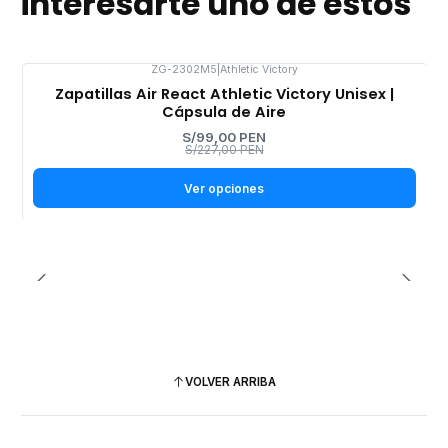
interesarte uno de estos
ZG-2302M5
|
Athletic Victory
Zapatillas Air React Athletic Victory Unisex |
-56%
OFF
Cápsula de Aire
S/99,00 PEN
S/227,00 PEN
Ver opciones
VOLVER ARRIBA