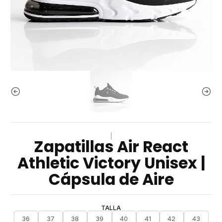
|
Zapatillas Air React
Athletic Victory Unisex |
Cápsula de Aire
TALLA
36
37
38
39
40
41
42
43